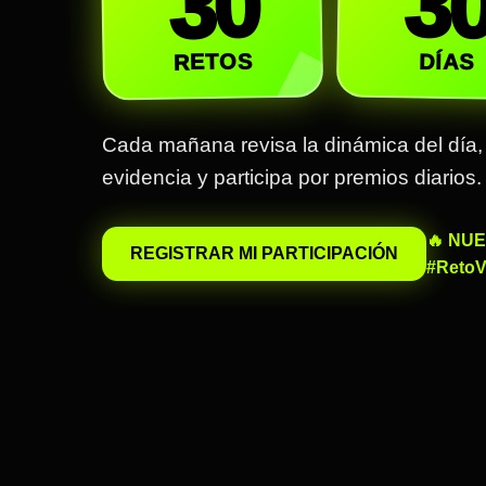
3
30
RETOS
DÍAS
Cada mañana revisa la dinámica del día, re
evidencia y participa por premios diarios.
🔥 NU
REGISTRAR MI PARTICIPACIÓN
#RetoV