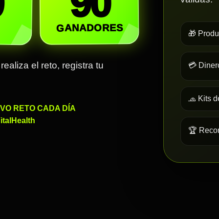
0
90
GANADORES
🎁 Produ
aliza el reto, registra tu
💳 Diner
🧢 Kits 
EVO RETO CADA DÍA
italHealth
🏆 Recon