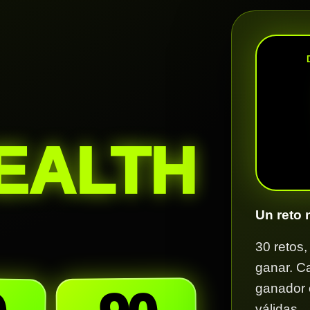
EALTH
Un reto
30 retos
ganar. C
ganador e
válidas.