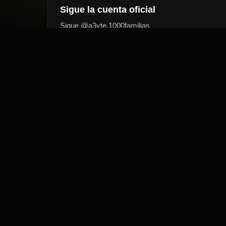
Sigue la cuenta oficial
Sigue @a3vte.1000familias
4
Usa el hashtag
#RetoVitalHealth