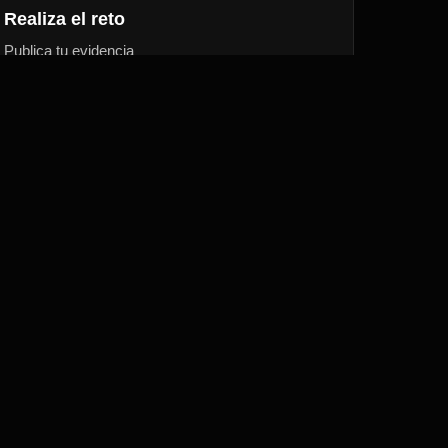
Realiza el reto
Publica tu evidencia
6
Regístrate
Completa el formulario