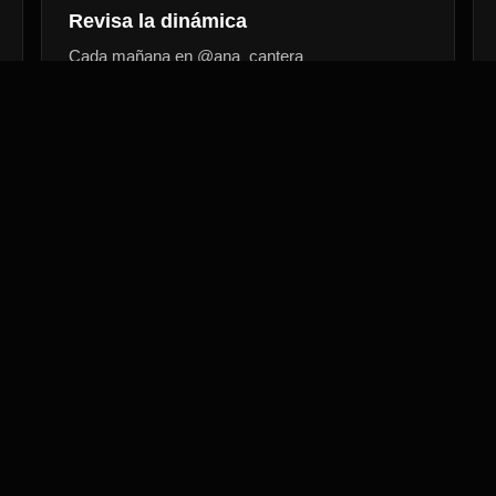
Revisa la dinámica
Cada mañana en @ana_cantera
5
Etiqueta
@a3vte.1000familias