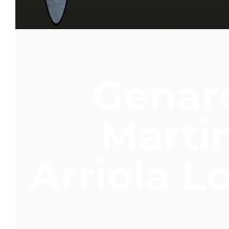
Genar
Marti
Arriola L