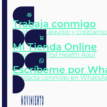
Trabaja conmigo
Únete a mi equipo y crezcamo
Mi Tienda Online
Descubre Vital Health Aquí
Escríbeme por Wh
Contacta conmigo en WhatsA