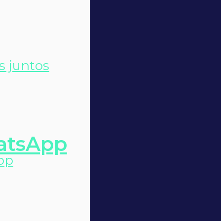
s juntos
atsApp
pp