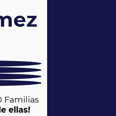
mez
0 Familias
e ellas!