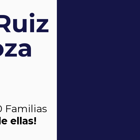
Ruiz
oza
0 Familias
e ellas!