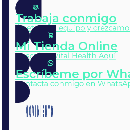
Trabaja conmigo
Únete a mi equipo y crezcamo
Mi Tienda Online
Descubre Vital Health Aquí
Escríbeme por Wh
Contacta conmigo en WhatsA