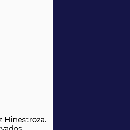
z Hinestroza.
rvados.