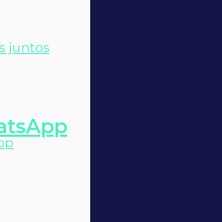
s juntos
atsApp
pp