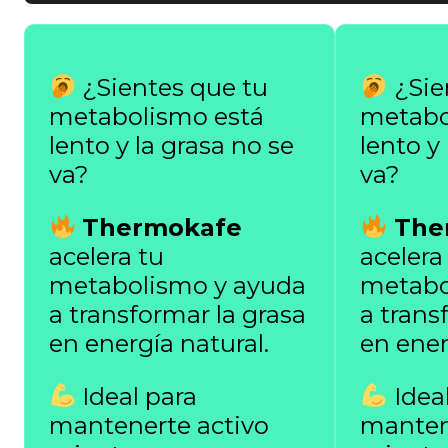
¿Sientes que tu
¿Sie
metabolismo está
metabo
lento y la grasa no se
lento y
va?
va?
Thermokafe
The
acelera tu
acelera
metabolismo y ayuda
metabo
a transformar la grasa
a trans
en energía natural.
en ener
Ideal para
Ideal
mantenerte activo
manten