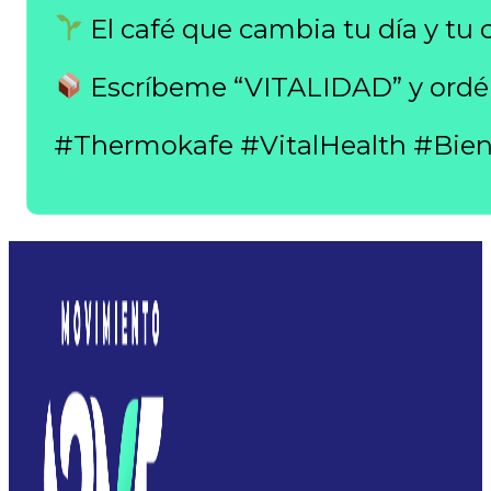
El café que cambia tu día y tu 
Escríbeme “VITALIDAD” y ordén
#Thermokafe #VitalHealth #Bien