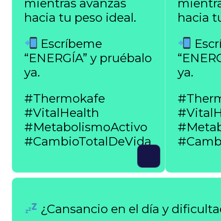
mientras avanzas
mientr
hacia tu peso ideal.
hacia t
Escríbeme
Escr
“ENERGÍA” y pruébalo
“ENERG
ya.
ya.
#Thermokafe
#Ther
#VitalHealth
#Vital
#MetabolismoActivo
#Metab
#CambioTotalDeVida
#Cambi
¿Cansancio en el día y dificult