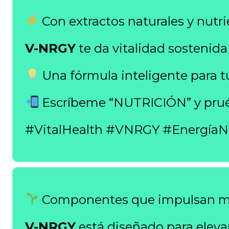
Con extractos naturales y nutr
V-NRGY
te da vitalidad sostenid
Una fórmula inteligente para tu
Escríbeme “NUTRICIÓN” y prué
#VitalHealth #VNRGY #EnergíaN
Componentes que impulsan met
V-NRGY
está diseñado para elevar