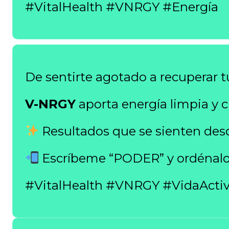
#VitalHealth #VNRGY #Energía
De sentirte agotado a recuperar tu
V-NRGY
aporta energía limpia y c
Resultados que se sienten des
Escríbeme “PODER” y ordénalo
#VitalHealth #VNRGY #VidaActi