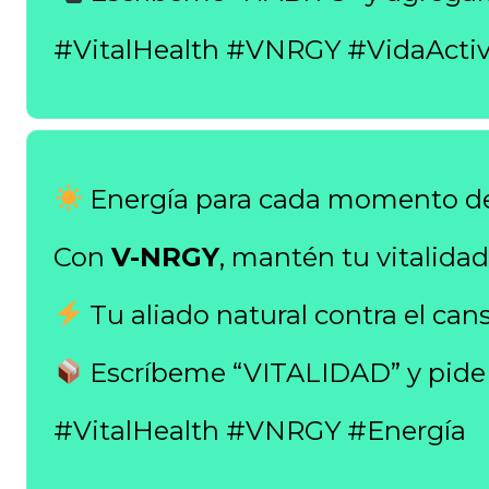
#VitalHealth #VNRGY #VidaActi
Energía para cada momento de 
Con
V-NRGY
, mantén tu vitalida
Tu aliado natural contra el can
Escríbeme “VITALIDAD” y pide 
#VitalHealth #VNRGY #Energía