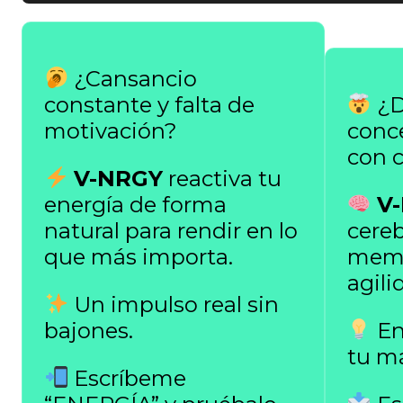
¿Cansancio
constante y falta de
¿D
motivación?
conce
con c
V-NRGY
reactiva tu
energía de forma
V
natural para rendir en lo
cereb
que más importa.
memo
agili
Un impulso real sin
bajones.
En
tu m
Escríbeme