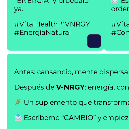
“ENERGÍA” y pruébalo
Es
ya.
ordén
#VitalHealth #VNRGY
#Vit
#EnergíaNatural
#Con
Antes: cansancio, mente dispersa 
Después de
V-NRGY
: energía, c
Un suplemento que transforma
Escríbeme “CAMBIO” y empieza